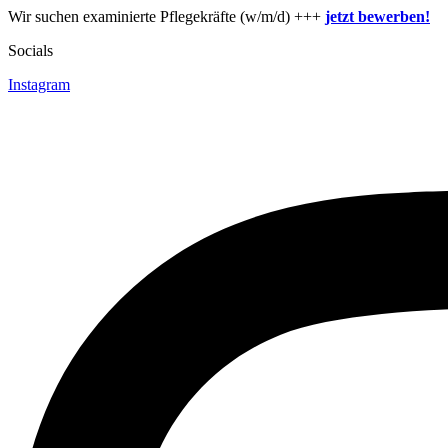
Zum
Wir suchen examinierte Pflegekräfte (w/m/d) +++
jetzt bewerben!
Inhalt
Socials
springen
Instagram